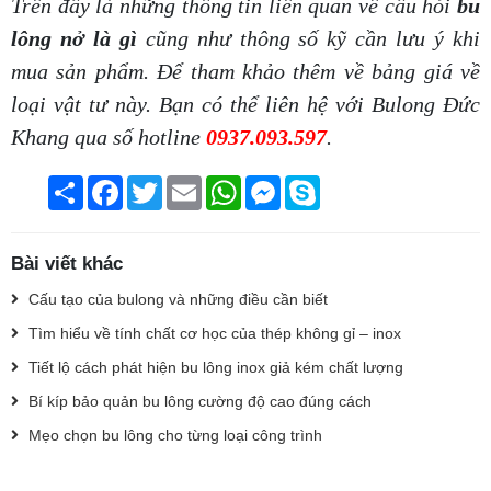
Trên đây là những thông tin liên quan về câu hỏi
bu
lông nở là gì
cũng như thông số kỹ cần lưu ý khi
mua sản phẩm. Để tham khảo thêm về bảng giá về
loại vật tư này. Bạn có thể liên hệ với Bulong Đức
Khang qua số hotline
0937.093.597
.
Chia
Facebook
Twitter
Email
WhatsApp
Messenger
Skype
sẻ
Bài viết khác
Cấu tạo của bulong và những điều cần biết
Tìm hiểu về tính chất cơ học của thép không gỉ – inox
Tiết lộ cách phát hiện bu lông inox giả kém chất lượng
Bí kíp bảo quản bu lông cường độ cao đúng cách
Mẹo chọn bu lông cho từng loại công trình