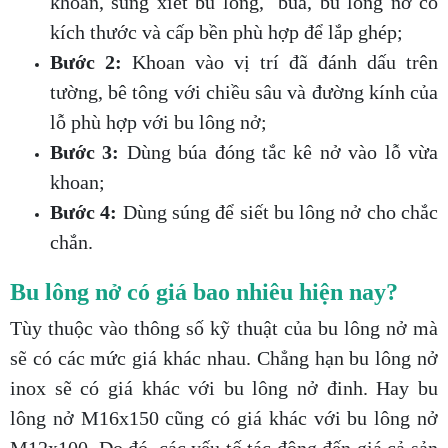
khoan, súng xiết bu lông, búa, bu lông nở có
kích thước và cấp bền phù hợp để lắp ghép;
Bước 2:
Khoan vào vị trí đã đánh dấu trên
tường, bê tông với chiều sâu và đường kính của
lỗ phù hợp với bu lông nở;
Bước 3:
Dùng búa đóng tắc kê nở vào lỗ vừa
khoan;
Bước 4:
Dùng súng để siết bu lông nở cho chắc
chắn.
Bu lông nở có giá bao nhiêu hiện nay?
Tùy thuộc vào thông số kỹ thuật của bu lông nở mà
sẽ có các mức giá khác nhau. Chẳng hạn bu lông nở
inox sẽ có giá khác với bu lông nở đinh. Hay bu
lông nở M16x150 cũng có giá khác với bu lông nở
M12x100. Do đó, các yếu tố tác động đến giá cả sản