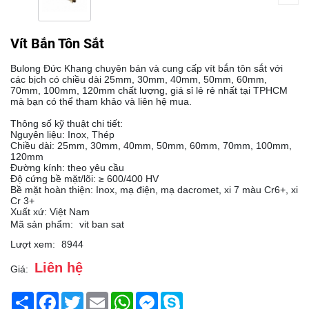
Vít Bắn Tôn Sắt
Bulong Đức Khang chuyên bán và cung cấp vít bắn tôn sắt với
các bịch có chiều dài 25mm, 30mm, 40mm, 50mm, 60mm,
70mm, 100mm, 120mm chất lượng, giá sỉ lẻ rẻ nhất tại TPHCM
mà bạn có thể tham khảo và liên hệ mua.
Thông số kỹ thuật chi tiết:
Nguyên liệu: Inox, Thép
Chiều dài: 25mm, 30mm, 40mm, 50mm, 60mm, 70mm, 100mm,
120mm
Đường kính: theo yêu cầu
Độ cứng bề mặt/lõi: ≥ 600/400 HV
Bề mặt hoàn thiện: Inox, mạ điện, mạ dacromet, xi 7 màu Cr6+, xi
Cr 3+
Xuất xứ: Việt Nam
Mã sản phẩm:
vit ban sat
Lượt xem:
8944
Liên hệ
Giá:
Chia
Facebook
Twitter
Email
WhatsApp
Messenger
Skype
sẻ