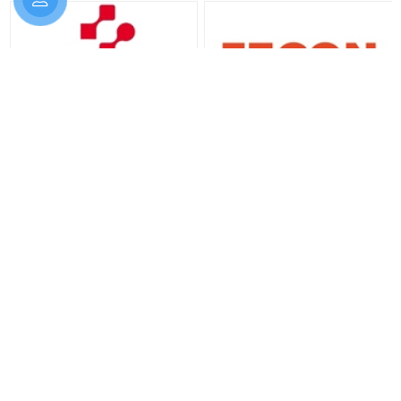
BULONG ĐỨC KHANG
592 Đường Lê Đức Anh, Phường Bình Tân, Thành phố Hồ
Chí Minh
0901 278 456 - 0937 093 597
bulongduckhang24@gmail.com
https://bulongduckhang.com/
CHÍNH SÁCH HỖ TRỢ