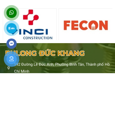
BULONG ĐỨC KHANG
592 Đường Lê Đức Anh, Phường Bình Tân, Thành phố Hồ
Chí Minh
0901 278 456 - 0937 093 597
bulongduckhang24@gmail.com
https://bulongduckhang.com/