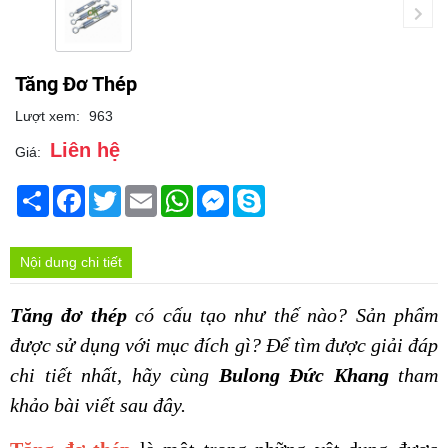
Tăng Đơ Thép
Lượt xem:
963
Liên hệ
Giá:
Chia
Facebook
Twitter
Email
WhatsApp
Messenger
Skype
sẻ
Nội dung chi tiết
Tăng đơ thép
 có cấu tạo như thế nào? Sản phẩm 
được sử dụng với mục đích gì? Để tìm được giải đáp 
chi tiết nhất, hãy cùng 
Bulong Đức Khang 
tham 
khảo bài viết sau đây.