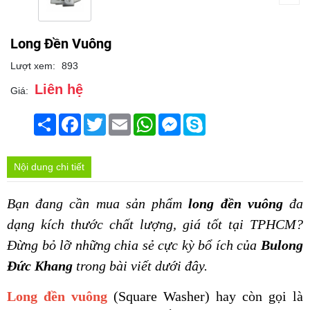
Long Đền Vuông
Lượt xem:
893
Liên hệ
Giá:
Chia
Facebook
Twitter
Email
WhatsApp
Messenger
Skype
sẻ
Nội dung chi tiết
Bạn đang cần mua sản phẩm
 long đền vuông 
đa 
dạng kích thước
chất lượng, giá tốt tại TPHCM? 
Đừng bỏ lỡ những chia sẻ cực kỳ bổ ích của 
Bulong 
Đức Khang
 trong bài viết dưới đây.
Long đền vuông
 (Square Washer) hay còn gọi là 