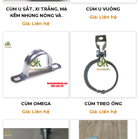
CÙM U SẮT, XI TRẮNG, MẠ
CÙM U VUÔNG
KẼM NHÚNG NÓNG VÀ
Giá: Liên hệ
INOX
Giá: Liên hệ
CÙM OMEGA
CÙM TREO ỐNG
Giá: Liên hệ
Giá: Liên hệ