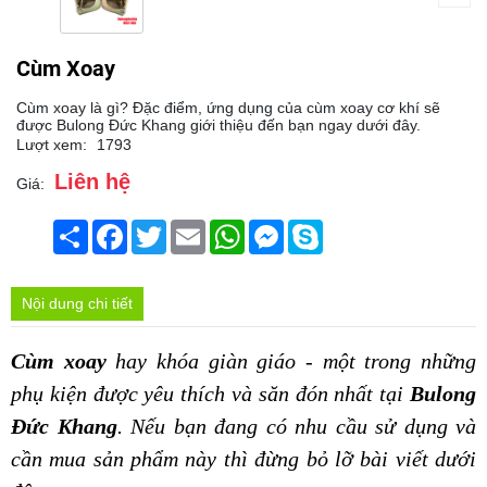
Cùm Xoay
Cùm xoay là gì? Đặc điểm, ứng dụng của cùm xoay cơ khí sẽ
được Bulong Đức Khang giới thiệu đến bạn ngay dưới đây.
Lượt xem:
1793
Liên hệ
Giá:
Chia
Facebook
Twitter
Email
WhatsApp
Messenger
Skype
sẻ
Nội dung chi tiết
Cùm xoay 
hay khóa giàn giáo - một trong những 
phụ kiện được yêu thích và săn đón nhất tại 
Bulong 
Đức Khang
. Nếu bạn đang có nhu cầu sử dụng và 
cần mua sản phẩm này thì đừng bỏ lỡ bài viết dưới 