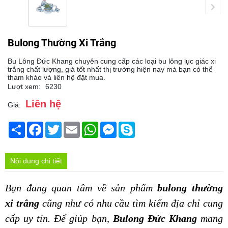
Bulong Thường Xi Trắng
Bu Lông Đức Khang chuyên cung cấp các loại bu lông lục giác xi
trắng chất lượng, giá tốt nhất thị trường hiện nay mà bạn có thể
tham khảo và liên hệ đặt mua.
Lượt xem:
6230
Liên hệ
Giá:
Chia
Facebook
Twitter
Email
WhatsApp
Messenger
Skype
sẻ
Nội dung chi tiết
Bạn đang quan tâm về sản phẩm 
bulong thường 
xi trắng 
cũng như có nhu cầu tìm kiếm địa chỉ cung 
cấp uy tín. Để giúp bạn, 
Bulong Đức Khang
 mang 